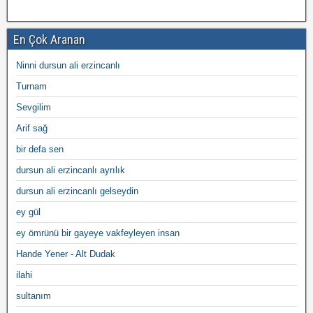
En Çok Aranan
Ninni dursun ali erzincanlı
Turnam
Sevgilim
Arif sağ
bir defa sen
dursun ali erzincanlı ayrılık
dursun ali erzincanlı gelseydin
ey gül
ey ömrünü bir gayeye vakfeyleyen insan
Hande Yener - Alt Dudak
ilahi
sultanım