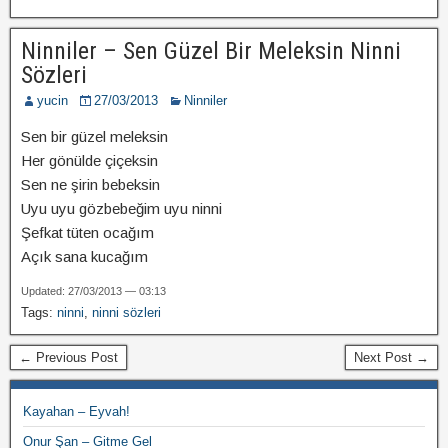
Ninniler – Sen Güzel Bir Meleksin Ninni
Sözleri
yucin
27/03/2013
Ninniler
Sen bir güzel meleksin
Her gönülde çiçeksin
Sen ne şirin bebeksin
Uyu uyu gözbebeğim uyu ninni
Şefkat tüten ocağım
Açık sana kucağım
Updated: 27/03/2013 — 03:13
Tags:
ninni
,
ninni sözleri
← Previous Post
Next Post →
Kayahan – Eyvah!
Onur Şan – Gitme Gel