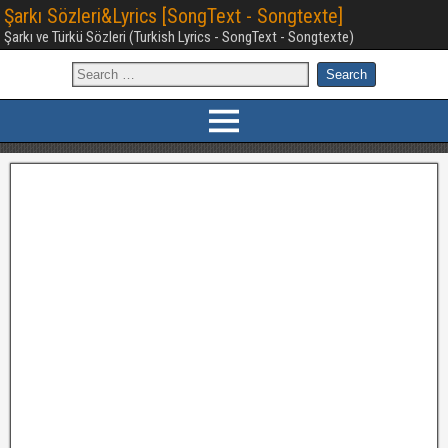
Şarkı Sözleri&Lyrics [SongText - Songtexte]
Şarkı ve Türkü Sözleri (Turkish Lyrics - SongText - Songtexte)