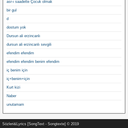
asr-ı saadette Çocuk olmak
bir gul
d
dostum yok
Dursun ali erzincanlı
dursun ali erzincanlı sevgili
efendim efendim
efendim efendim benim efendim
iç benim için
iç+benim+için
Kurt kizi
Naber
unutamam
Sözleri&Lyrics [SongText - Songtexte] © 2019