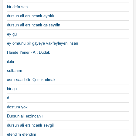
bir defa sen
dursun ali erzincanlı ayrılık
dursun ali erzincanlı gelseydin
ey gül
ey ömrünü bir gayeye vakfeyleyen insan
Hande Yener - Alt Dudak
ilahi
sultanım
asr-ı saadette Çocuk olmak
bir gul
d
dostum yok
Dursun ali erzincanlı
dursun ali erzincanlı sevgili
efendim efendim