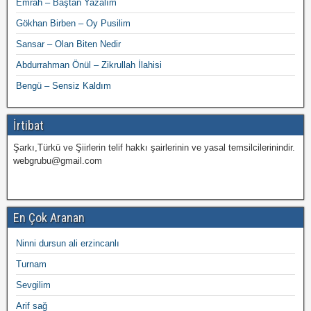
Emrah – Baştan Yazalım
Gökhan Birben – Oy Pusilim
Sansar – Olan Biten Nedir
Abdurrahman Önül – Zikrullah İlahisi
Bengü – Sensiz Kaldım
İrtibat
Şarkı,Türkü ve Şiirlerin telif hakkı şairlerinin ve yasal temsilcilerinindir.
webgrubu@gmail.com
En Çok Aranan
Ninni dursun ali erzincanlı
Turnam
Sevgilim
Arif sağ