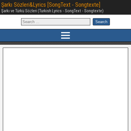
Şarkı Sözleri&Lyrics [SongText - Songtexte]
Şarkı ve Türkü Sözleri (Turkish Lyrics - SongText - Songtexte)