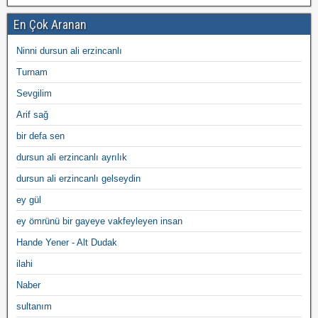
En Çok Aranan
Ninni dursun ali erzincanlı
Turnam
Sevgilim
Arif sağ
bir defa sen
dursun ali erzincanlı ayrılık
dursun ali erzincanlı gelseydin
ey gül
ey ömrünü bir gayeye vakfeyleyen insan
Hande Yener - Alt Dudak
ilahi
Naber
sultanım