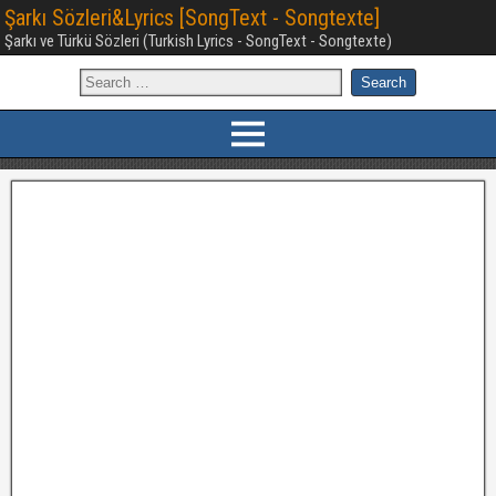
Şarkı Sözleri&Lyrics [SongText - Songtexte]
Şarkı ve Türkü Sözleri (Turkish Lyrics - SongText - Songtexte)