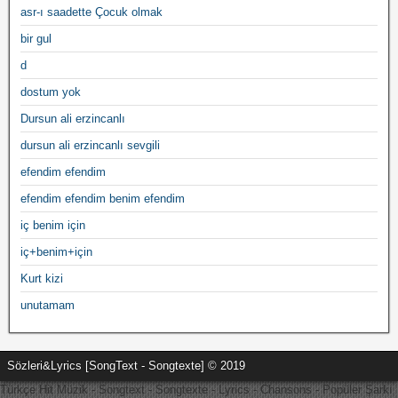
asr-ı saadette Çocuk olmak
bir gul
d
dostum yok
Dursun ali erzincanlı
dursun ali erzincanlı sevgili
efendim efendim
efendim efendim benim efendim
iç benim için
iç+benim+için
Kurt kizi
unutamam
Sözleri&Lyrics [SongText - Songtexte] © 2019
Türkçe Hit Müzik - Songtext - Songtexte - Lyrics - Chansons - Popüler Şarkı