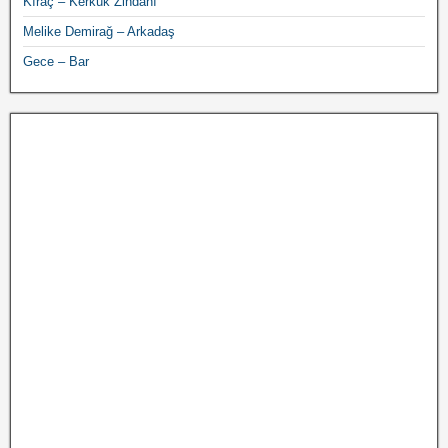
Kıraç – Kerkük Zindanı
Melike Demirağ – Arkadaş
Gece – Bar