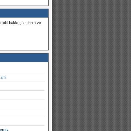
 telif hakkı şairlerinin ve
.
canlı
yrılık