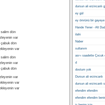
dursun ali erzincanlı 
ey gül
ey ömrünü bir gayeye
Hande Yener - Alt Du
 salim dön
ilahi
zleyenin var
Naber
k çabuk dön
ekleyenin var
sultanım
asr-ı saadette Çocuk
 salim dön
zleyenin var
d
k çabuk dön
dostum yok
zleyenin var
Dursun ali erzincanlı
ekleyenin var
dursun ali erzincanlı s
ekleyenin var
efendim efendim
efendim efendim ben
iç benim için