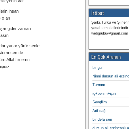
ekleyenin var
erin insan
İrtibat
e o an
Şarkı,Türkü ve Şiirlerin
yasal temsilcilerinindir
şar gider zaman
webgrubu@gmail.com
asın
dar yanar yürür senle
istemesen de
En Çok Aranan
üm Allah’ın emri
hipsiz
bir gul
Ninni dursun ali erzin
Turnam
iç+benim+için
Sevgilim
Arif sağ
bir defa sen
dursun ali erzincanlı a