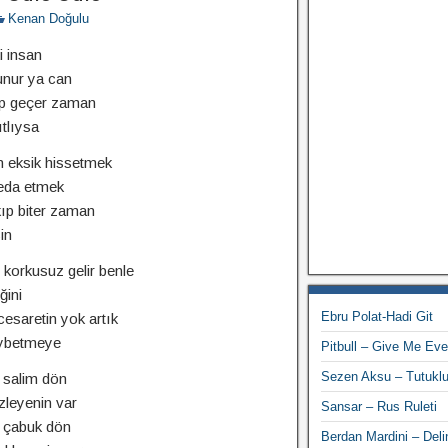
Kenan Doğulu
i insan
unur ya can
ıp geçer zaman
ıtlıysa
 eksik hissetmek
da etmek
ıp biter zaman
in
 korkusuz gelir benle
ğini
Ebru Polat-Hadi Git
cesaretin yok artık
ybetmeye
Pitbull – Give Me Eve
Sezen Aksu – Tutukl
 salim dön
zleyenin var
Sansar – Rus Ruleti
k çabuk dön
Berdan Mardini – Deli