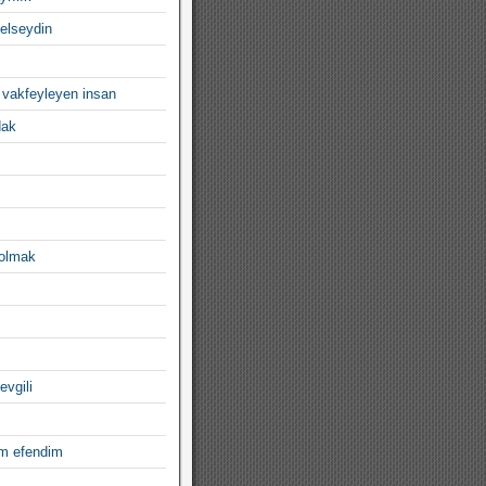
gelseydin
 vakfeyleyen insan
dak
 olmak
evgili
im efendim