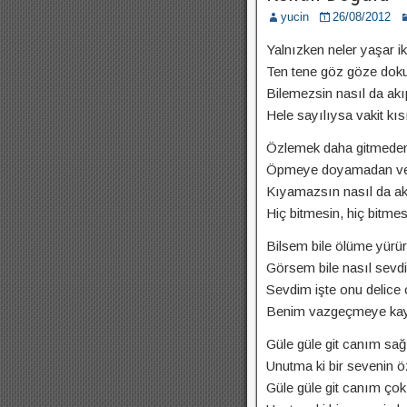
yucin
26/08/2012
Yalnızken neler yaşar ik
Ten tene göz göze dok
Bilemezsin nasıl da ak
Hele sayılıysa vakit kıs
Özlemek daha gitmeden
Öpmeye doyamadan ve
Kıyamazsın nasıl da ak
Hiç bitmesin, hiç bitmes
Bilsem bile ölüme yürür
Görsem bile nasıl sevdi
Sevdim işte onu delice 
Benim vazgeçmeye ka
Güle güle git canım sağ
Unutma ki bir sevenin ö
Güle güle git canım ço