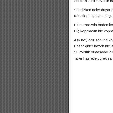
Unutma ki bir sevenin b
Sessizken neler duyar d
Kanatlar suya yakın işt
Direnemezsin önden ko
Hiç kopmasın hiç kopm
Aşk böyledir sonuna ka
Basar gider bazen hiç 
Şu ayrılık olmasaydı öl
Titrer hasretle yürek sa