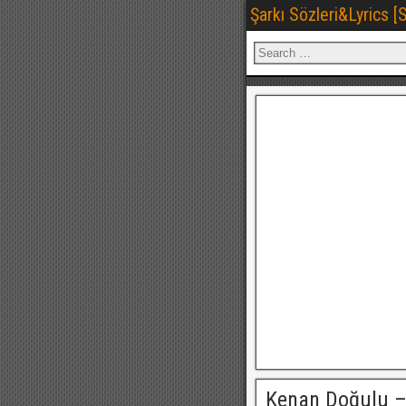
Şarkı Sözleri&Lyrics 
Kenan Doğulu –