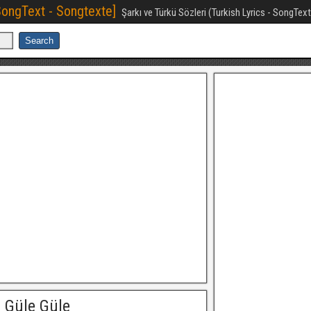
[SongText - Songtexte]
Şarkı ve Türkü Sözleri (Turkish Lyrics - SongTex
 Güle Güle