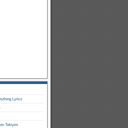
rything Lyrics
u
nin Tekiyim