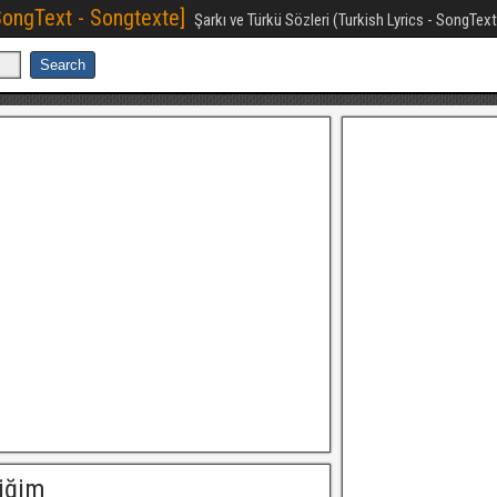
[SongText - Songtexte]
Şarkı ve Türkü Sözleri (Turkish Lyrics - SongTex
iğim