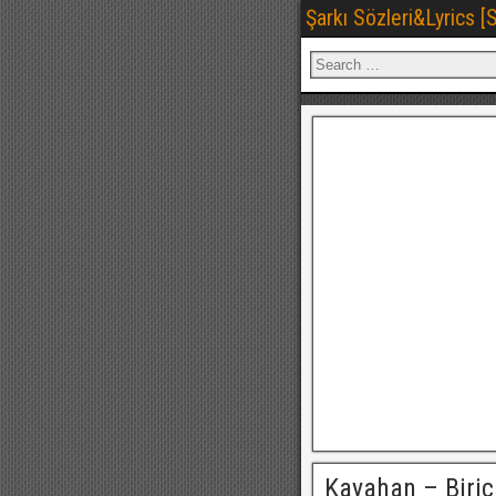
Şarkı Sözleri&Lyrics 
Kayahan – Biric