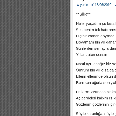
yucin
18/06/2010
**ŞİİR**
Neler yaşadım şu kısa
Sen benim tek hatırams
Hiç bir zaman doymad
Doyamam bin yıl daha
Günlerden sen aylardan
Yıllar zaten sensin
Nasıl ayrılacağız biz se
Ömrüm bin yıl olsa d
Ellerin ellerimde olsun 
Beni sen uğurla son yo
En kırmızısından bir kar
Aç perdeleri kalbim ışık
Gözlerim gözlerinin için
Söyle karanlığa, söyle 