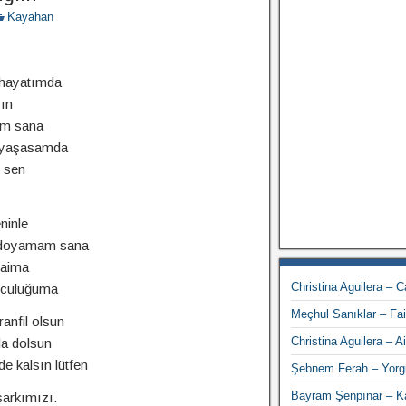
Kayahan
 hayatımda
ın
ım sana
 yaşasamda
 sen
ninle
a doyamam sana
daima
Christina Aguilera – 
lculuğuma
Meçhul Sanıklar – Fai
anfil olsun
Christina Aguilera – A
la dolsun
de kalsın lütfen
Şebnem Ferah – Yorg
Bayram Şenpınar – Ka
şarkımızı.