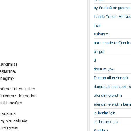
ey ömrünü bir gayeye
Hande Yener - Alt Du
ilahi
sultanım
asr-ı saadette Çocuk
bir gul
d
şarkımızı.
dostum yok
şlarına.
bebeğim?
Dursun ali erzincanlı
dursun ali erzincanlı s
süme lütfen, lütfen.
ünlerimiz dolmadan
efendim efendim
ıl biriciğim
efendim efendim ben
z şuanda
iç benim için
ey var aslında
iç+benim+için
lmen yeter
Kurt kizi