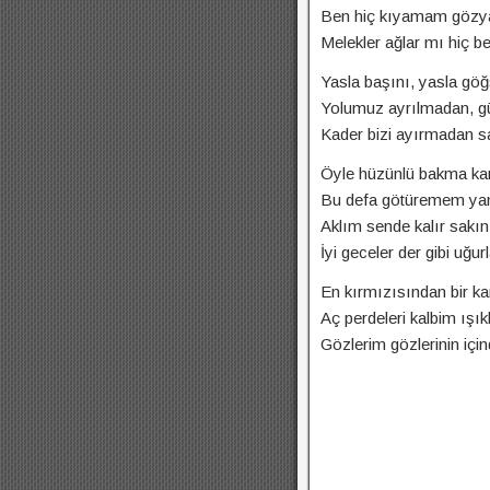
Ben hiç kıyamam gözya
Melekler ağlar mı hiç 
Yasla başını, yasla göğ
Yolumuz ayrılmadan, g
Kader bizi ayırmadan sar
Öyle hüzünlü bakma kar
Bu defa götüremem yan
Aklım sende kalır sakı
İyi geceler der gibi uğur
En kırmızısından bir kar
Aç perdeleri kalbim ışık
Gözlerim gözlerinin için