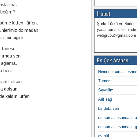
şlarına.
bebeğim?
İrtibat
süme lütfen, lütfen.
Şarkı,Türkü ve Şiirlerin
yasal temsilcilerinindir
ünlerimiz dolmadan
webgrubu@gmail.com
ıl biriciğim
 tanesi.
ımda seni.
En Çok Aranan
n ağlama.
la beni
Ninni dursun ali erzin
Turnam
anfil olsun
la dolsun
Sevgilim
de kalsın lütfen
Arif sağ
bir defa sen
dursun ali erzincanlı a
dursun ali erzincanlı 
ey gül