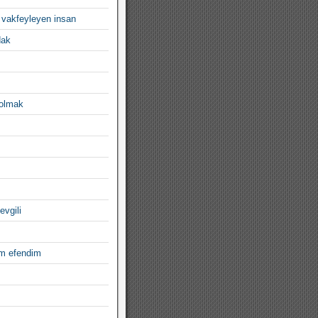
 vakfeyleyen insan
dak
 olmak
evgili
im efendim