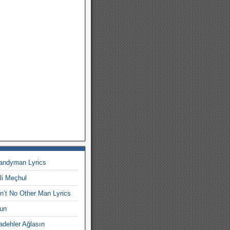
Candyman Lyrics
li Meçhul
in’t No Other Man Lyrics
un
dehler Ağlasın