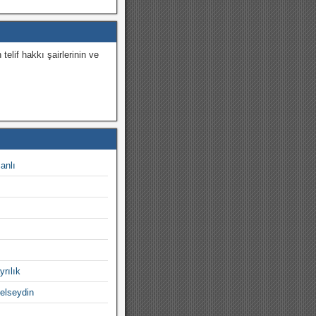
 telif hakkı şairlerinin ve
.
canlı
yrılık
gelseydin