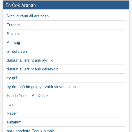
En Çok Aranan
Ninni dursun ali erzincanlı
Turnam
Sevgilim
Arif sağ
bir defa sen
dursun ali erzincanlı ayrılık
dursun ali erzincanlı gelseydin
ey gül
ey ömrünü bir gayeye vakfeyleyen insan
Hande Yener - Alt Dudak
ilahi
Naber
sultanım
asr-ı saadette Çocuk olmak