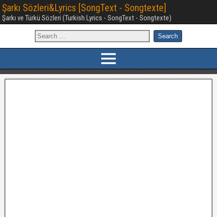
Şarkı Sözleri&Lyrics [SongText - Songtexte]
Şarkı ve Türkü Sözleri (Turkish Lyrics - SongText - Songtexte)