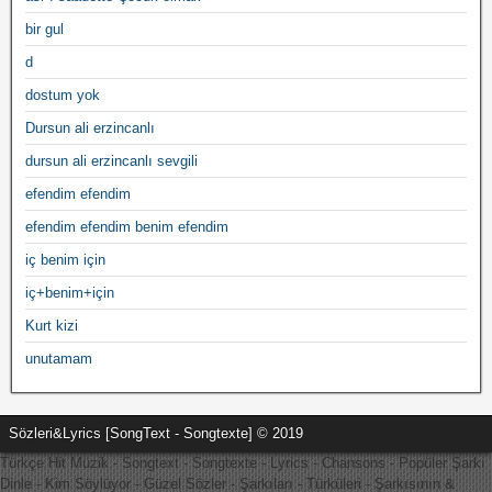
bir gul
d
dostum yok
Dursun ali erzincanlı
dursun ali erzincanlı sevgili
efendim efendim
efendim efendim benim efendim
iç benim için
iç+benim+için
Kurt kizi
unutamam
Sözleri&Lyrics [SongText - Songtexte] © 2019
Türkçe Hit Müzik - Songtext - Songtexte - Lyrics - Chansons - Popüler Şarkı
Dinle - Kim Söylüyor - Güzel Sözler - Şarkıları - Türküleri - Şarkısının &