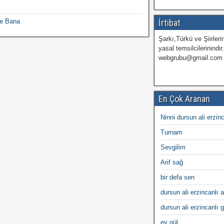
De Bana
İrtibat
Şarkı,Türkü ve Şiirlerin
yasal temsilcilerinindir
webgrubu@gmail.com
En Çok Aranan
Ninni dursun ali erzin
Turnam
Sevgilim
Arif sağ
bir defa sen
dursun ali erzincanlı a
dursun ali erzincanlı 
ey gül