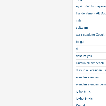
ey ömrünü bir gayeye
Hande Yener - Alt Du
ilahi
sultanım
asr-ı saadette Çocuk
bir gul
d
dostum yok
Dursun ali erzincanlı
dursun ali erzincanlı s
efendim efendim
efendim efendim ben
iç benim için
iç+benim+için
Kurt kizi