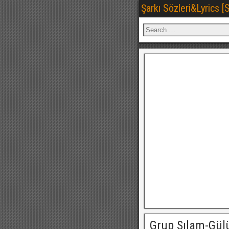
Şarkı Sözleri&Lyrics 
Grup Sılam-Gül