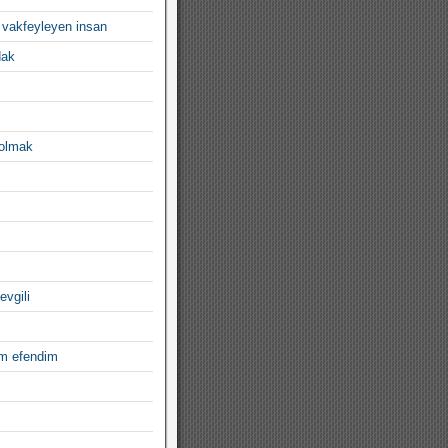
 vakfeyleyen insan
dak
 olmak
evgili
im efendim