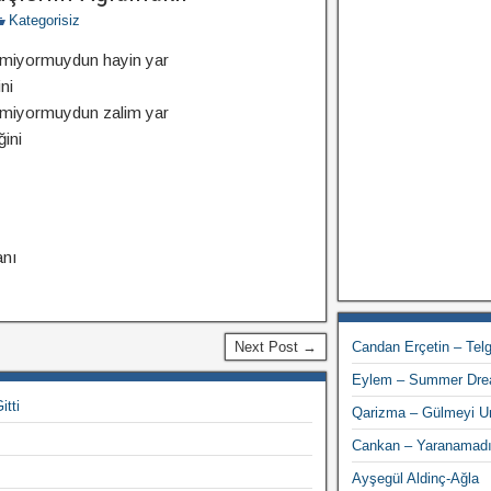
Kategorisiz
ilmiyormuydun hayin yar
ni
ilmiyormuydun zalim yar
ini
anı
Next Post →
Candan Erçetin – Telgr
Eylem – Summer Dr
tti
Qarizma – Gülmeyi U
Cankan – Yaranamad
Ayşegül Aldinç-Ağla