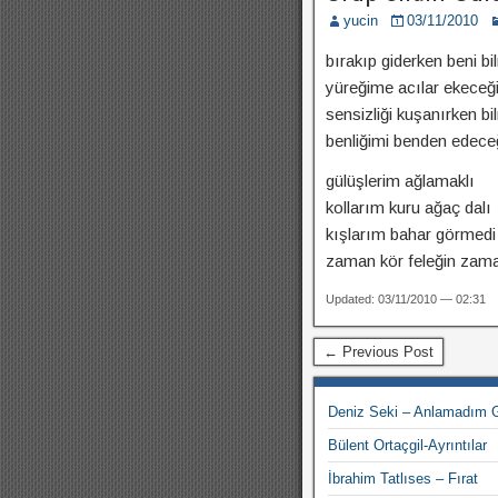
yucin
03/11/2010
bırakıp giderken beni b
yüreğime acılar ekeceği
sensizliği kuşanırken b
benliğimi benden edeceğ
gülüşlerim ağlamaklı
kollarım kuru ağaç dalı
kışlarım bahar görmedi
zaman kör feleğin zam
Updated: 03/11/2010 — 02:31
← Previous Post
Deniz Seki – Anlamadım Gi
Bülent Ortaçgil-Ayrıntılar
İbrahim Tatlıses – Fırat