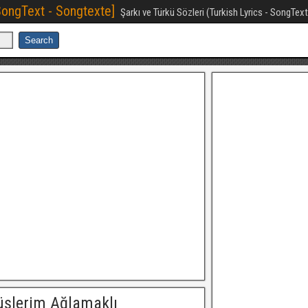
[SongText - Songtexte]
Şarkı ve Türkü Sözleri (Turkish Lyrics - SongTex
üşlerim Ağlamaklı