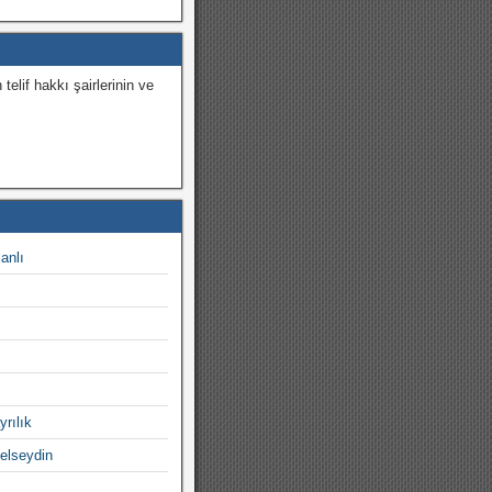
 telif hakkı şairlerinin ve
.
canlı
yrılık
gelseydin