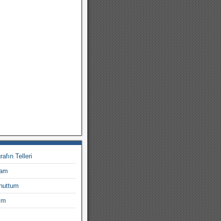
afın Telleri
eam
nuttum
ım