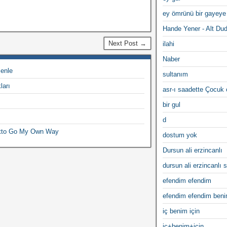
ey ömrünü bir gayeye
Hande Yener - Alt Du
Next Post →
ilahi
Naber
enle
sultanım
ları
asr-ı saadette Çocuk
bir gul
d
otto Go My Own Way
dostum yok
Dursun ali erzincanlı
dursun ali erzincanlı s
efendim efendim
efendim efendim ben
iç benim için
iç+benim+için