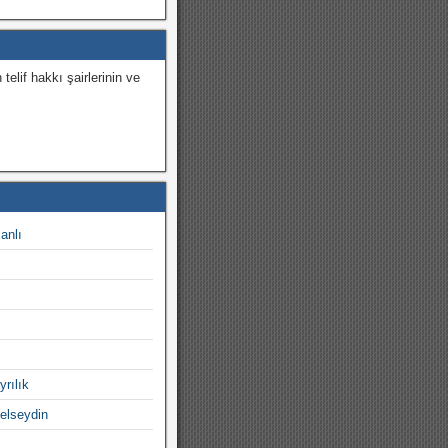
 telif hakkı şairlerinin ve
.
canlı
yrılık
gelseydin