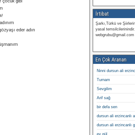
r çocuk gibi
ım
İrtibat
a!
kadınım
Şarkı,Türkü ve Şiirlerin
yasal temsilcilerinindir
gözyaşı eder adın
webgrubu@gmail.com
 düşmanım
En Çok Aranan
Ninni dursun ali erzin
Turnam
Sevgilim
Arif sağ
bir defa sen
dursun ali erzincanlı a
dursun ali erzincanlı 
ey gül