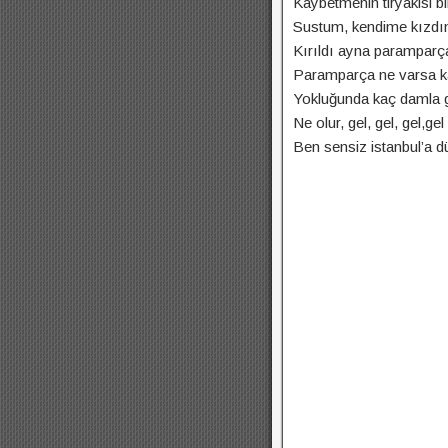
Kaybetmenin tiryakisi bi
Sustum, kendime kızd
Kırıldı ayna paramparç
Paramparça ne varsa 
Yokluğunda kaç damla 
Ne olur, gel, gel, gel,gel
Ben sensiz istanbul’a