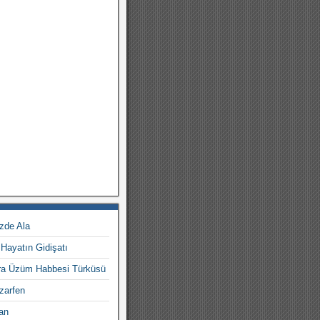
zde Ala
Hayatın Gidişatı
ara Üzüm Habbesi Türküsü
zarfen
an