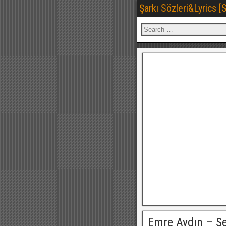
Şarkı Sözleri&Lyrics 
Emre Aydın – S