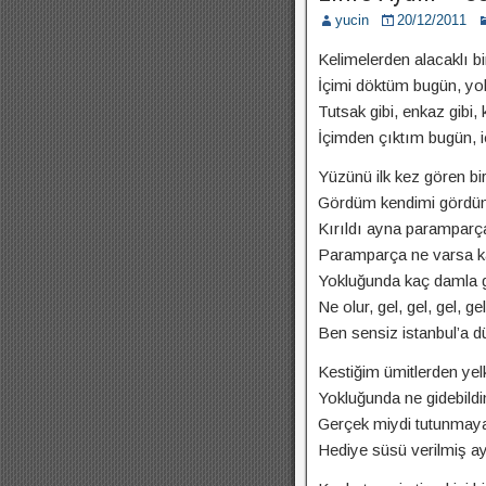
yucin
20/12/2011
Kelimelerden alacaklı bir
İçimi döktüm bugün, yo
Tutsak gibi, enkaz gibi,
İçimden çıktım bugün, 
Yüzünü ilk kez gören bir
Gördüm kendimi gördü
Kırıldı ayna paramparç
Paramparça ne varsa 
Yokluğunda kaç damla 
Ne olur, gel, gel, gel, gel
Ben sensiz istanbul’a 
Kestiğim ümitlerden ye
Yokluğunda ne gidebild
Gerçek miydi tutunmaya
Hediye süsü verilmiş ay