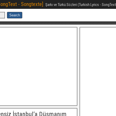
[SongText - Songtexte]
Şarkı ve Türkü Sözleri (Turkish Lyrics - SongTex
ensiz İstanbul’a Düşmanım