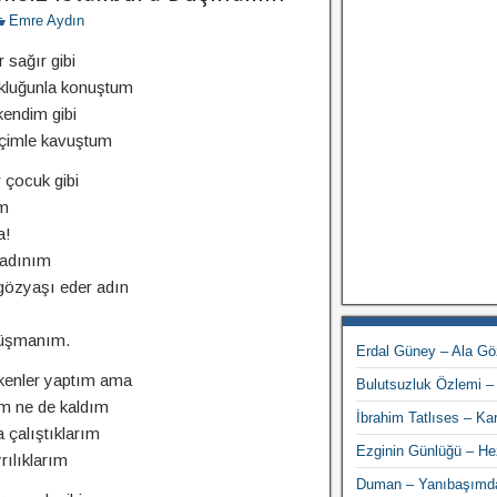
Emre Aydın
 sağır gibi
kluğunla konuştum
 kendim gibi
içimle kavuştum
 çocuk gibi
m
a!
kadınım
gözyaşı eder adın
düşmanım.
Erdal Güney – Ala Gö
lkenler yaptım ama
Bulutsuzluk Özlemi – 
im ne de kaldım
İbrahim Tatlıses – K
 çalıştıklarım
Ezginin Günlüğü – He
rılıklarım
Duman – Yanıbaşımd