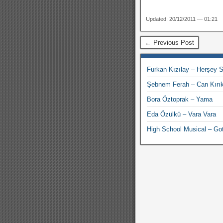
Updated: 20/12/2011 — 01:21
← Previous Post
Furkan Kızılay – Herşey S
Şebnem Ferah – Can Kırık
Bora Öztoprak – Yama
Eda Özülkü – Vara Vara
High School Musical – G