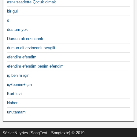
asr-ı saadette Çocuk olmak
bir gul
d
dostum yok
Dursun ali erzincanlı
dursun ali erzincanlı sevgili
efendim efendim
efendim efendim benim efendim
iç benim için
iç+benim+için
Kurt kizi
Naber
unutamam
Sözleri&Lyrics [SongText - Songtexte] © 2019