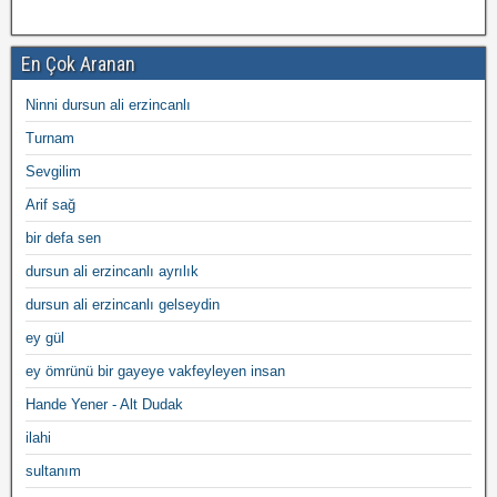
En Çok Aranan
Ninni dursun ali erzincanlı
Turnam
Sevgilim
Arif sağ
bir defa sen
dursun ali erzincanlı ayrılık
dursun ali erzincanlı gelseydin
ey gül
ey ömrünü bir gayeye vakfeyleyen insan
Hande Yener - Alt Dudak
ilahi
sultanım