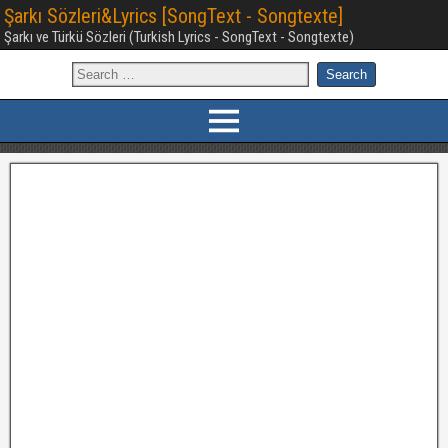
Şarkı Sözleri&Lyrics [SongText - Songtexte]
Şarkı ve Türkü Sözleri (Turkish Lyrics - SongText - Songtexte)