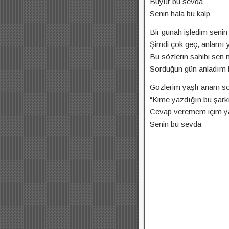
Büyür bu sevda
Senin hala bu kalp
Bir günah işledim senin 
Şimdi çok geç, anlamı y
Bu sözlerin sahibi sen 
Sorduğun gün anladım b
Gözlerim yaşlı anam so
“Kime yazdığın bu şarkı
Cevap veremem içim y
Senin bu sevda