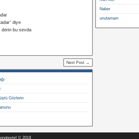
Naber
adar
unutamam
adar” diye
 derin bu sevda
Next Post →
ağı
z
üştü Gözlerin
Kanunu
Songtexte] © 2019