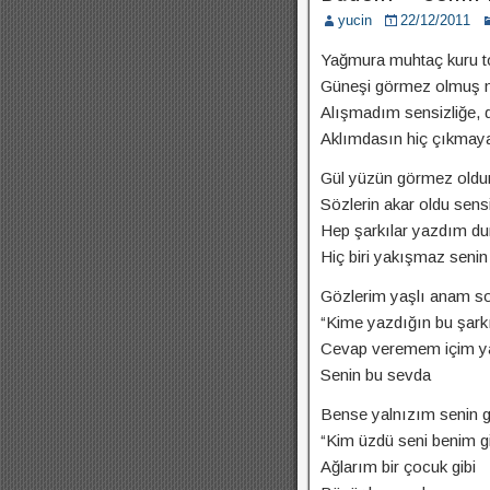
yucin
22/12/2011
Yağmura muhtaç kuru to
Güneşi görmez olmuş 
Alışmadım sensizliğe, d
Aklımdasın hiç çıkmayan
Gül yüzün görmez oldum
Sözlerin akar oldu sensi
Hep şarkılar yazdım du
Hiç biri yakışmaz senin 
Gözlerim yaşlı anam so
“Kime yazdığın bu şarkı
Cevap veremem içim y
Senin bu sevda
Bense yalnızım senin g
“Kim üzdü seni benim gi
Ağlarım bir çocuk gibi