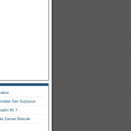
akisi
arından Sen Suçlusun
madın Mı ?
Ne Zaman Bitecek