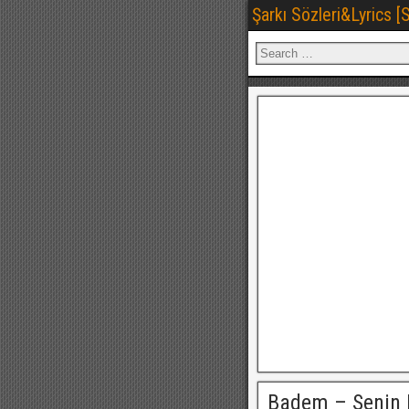
Şarkı Sözleri&Lyrics 
Badem – Senin 