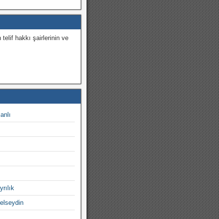
 telif hakkı şairlerinin ve
.
canlı
yrılık
gelseydin