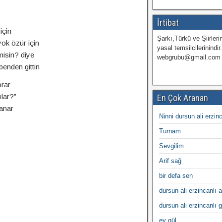
İrtibat
için
Şarkı,Türkü ve Şiirlerin
ok özür için
yasal temsilcilerinindir
misin? diye
webgrubu@gmail.com
enden gittin
rar
lar?”
En Çok Aranan
anar
Ninni dursun ali erzin
Turnam
Sevgilim
Arif sağ
bir defa sen
dursun ali erzincanlı a
dursun ali erzincanlı 
ey gül