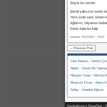
Büyür bu sevda
Şimdi yalnızım senin k
“Kim üzdü seni, benim k
Ağlarım, okyanus kadar
Senin hala bu kalp
Updated: 22/12/2011 — 08:00
← Previous Post
Cem Karaca – Tamirci Çır
Nalan – Seven Ne Yapma
Hüseyin Turan – Aklıma D
Muazzez Ersoy – Aşkın 
Gülay – İstanbul Ağlıyor
Sözleri&Lyrics [SongText - 