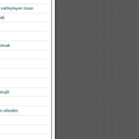
 vakfeyleyen insan
dak
 olmak
evgili
im efendim