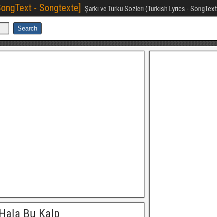
[SongText - Songtexte]
Şarkı ve Türkü Sözleri (Turkish Lyrics - SongTex
Hala Bu Kalp