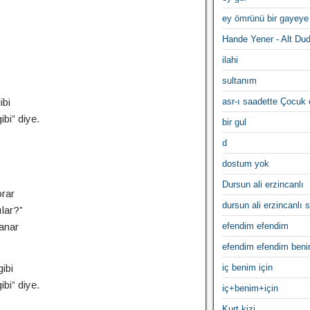
ey ömrünü bir gayeye
Hande Yener - Alt Du
ilahi
sultanım
ibi
asr-ı saadette Çocuk
bi” diye.
bir gul
d
dostum yok
Dursun ali erzincanlı
rar
dursun ali erzincanlı s
lar?”
anar
efendim efendim
efendim efendim ben
ibi
iç benim için
bi” diye.
iç+benim+için
Kurt kizi