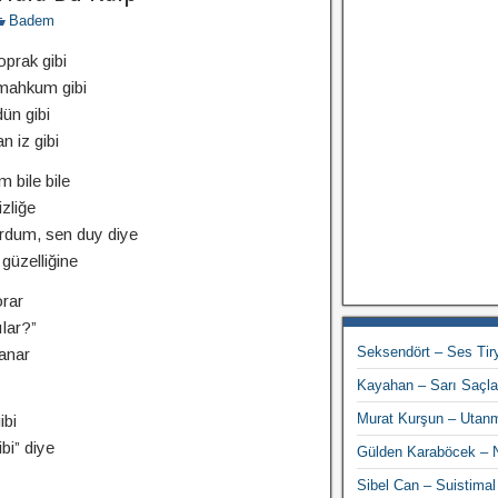
Badem
prak gibi
mahkum gibi
ün gibi
 iz gibi
 bile bile
zliğe
rdum, sen duy diye
güzelliğine
rar
lar?”
Seksendört – Ses Tiry
anar
Kayahan – Sarı Saçl
Murat Kurşun – Utan
ibi
bi” diye
Gülden Karaböcek – 
Sibel Can – Suistimal