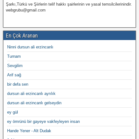
Şarkı,Türkü ve Şiirlerin telif hakkı şairlerinin ve yasal temsilcilerinindir.
webgrubu@gmail.com
En Çok Aranan
Ninni dursun ali erzincanlı
Turnam
Sevgilim
Arif sağ
bir defa sen
dursun ali erzincanlı ayrılık
dursun ali erzincanlı gelseydin
ey gül
ey ömrünü bir gayeye vakfeyleyen insan
Hande Yener - Alt Dudak