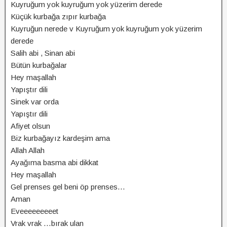
Kuyruğum yok kuyruğum yok yüzerim derede
Küçük kurbağa zıpır kurbağa
Kuyruğun nerede v Kuyruğum yok kuyruğum yok yüzerim
derede
Salih abi , Sinan abi
Bütün kurbağalar
Hey maşallah
Yapıştır dili
Sinek var orda
Yapıştır dili
Afiyet olsun
Biz kurbağayız kardeşim ama
Allah Allah
Ayağıma basma abi dikkat
Hey maşallah
Gel prenses gel beni öp prenses…
Aman
Eveeeeeeeeet
Vrak vrak …bırak ulan