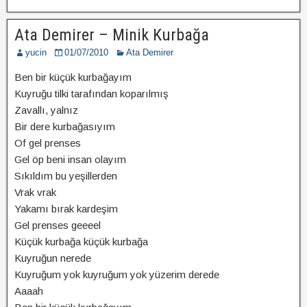
Ata Demirer – Minik Kurbağa
yucin
01/07/2010
Ata Demirer
Ben bir küçük kurbağayım
Kuyruğu tilki tarafından koparılmış
Zavallı, yalnız
Bir dere kurbağasıyım
Of gel prenses
Gel öp beni insan olayım
Sıkıldım bu yeşillerden
Vrak vrak
Yakamı bırak kardeşim
Gel prenses geeeel
Küçük kurbağa küçük kurbağa
Kuyruğun nerede
Kuyruğum yok kuyruğum yok yüzerim derede
Aaaah