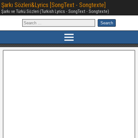
Şarkı Sözleri&Lyrics [SongText - Songtexte]
Şarkı ve Türkü Sözleri (Turkish Lyrics - SongText - Songtexte)