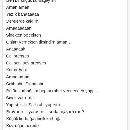
Ben bir küçük kurbağayım
Aman aman
Yazık banaaaaaa
Derelerde kaldım
Amaaaaaaan
Sinekten böcekten
Onları yemekten tiksindim aman…
Aaaaaaah
Gel prenses
Gel beni sev prenses
Kurtar beni
Aman aman
Salih abi , Sinan abi
Bütün kurbağalar hep beraber yeeeeeeeh şappi…
Sinek var orda
Yapıştır dili Salih abi yapıştır
Bravooo… yarasın… soda açayım mı ?
Küçük kurbağa minik kurbağa
Kuyruğun nerede