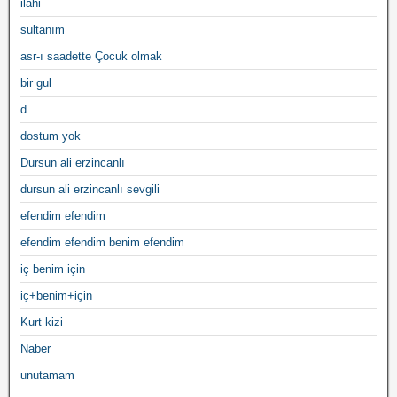
ilahi
sultanım
asr-ı saadette Çocuk olmak
bir gul
d
dostum yok
Dursun ali erzincanlı
dursun ali erzincanlı sevgili
efendim efendim
efendim efendim benim efendim
iç benim için
iç+benim+için
Kurt kizi
Naber
unutamam