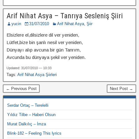
Arif Nihat Asya – Tanrıya Sesleniş Şiiri
yucin
31/07/2010
Arif Nihat Asya
,
Şiir
Elsizlere el,dilsizlere dil ver yeniden,
Lütfet,bize bin şanlı nesil ver yeniden,
Dünyayı alıp avcuna bir gün Tanrım,
Avcunda bu dünyaya şekil ver yeniden.
Updated: 31/07/2010 — 10:33
Tags:
Arif Nihat Asya Şiirleri
← Previous Post
Next Post →
Serdar Ortaç – Terelelli
Yıldız Tilbe – Haberi Olsun
Murat Dalkılıç – İmza
Blink-182 – Feeling This lyrics