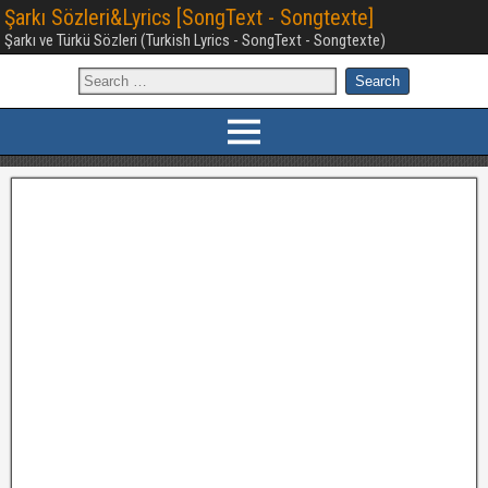
Şarkı Sözleri&Lyrics [SongText - Songtexte]
Şarkı ve Türkü Sözleri (Turkish Lyrics - SongText - Songtexte)