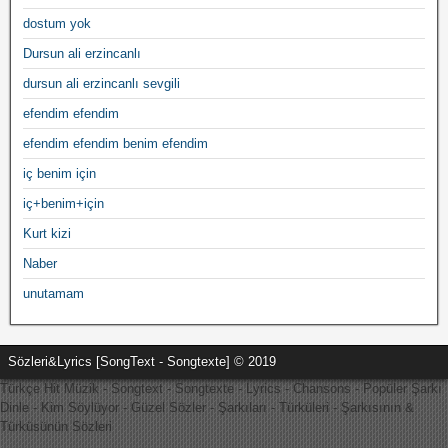
dostum yok
Dursun ali erzincanlı
dursun ali erzincanlı sevgili
efendim efendim
efendim efendim benim efendim
iç benim için
iç+benim+için
Kurt kizi
Naber
unutamam
Sözleri&Lyrics [SongText - Songtexte] © 2019
Türkçe Hit Müzik - Songtext - Songtexte - Lyrics - Chansons - Popüler Şarkı
Dinle - Kim Söylüyor - Güzel Sözler - Şarkıları - Türküleri - Şarkısının &
Türküsünün Sözleri