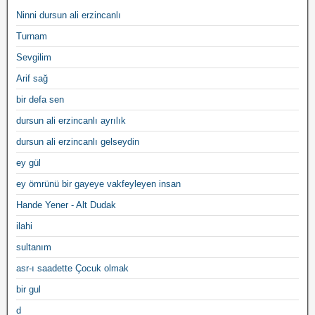
Ninni dursun ali erzincanlı
Turnam
Sevgilim
Arif sağ
bir defa sen
dursun ali erzincanlı ayrılık
dursun ali erzincanlı gelseydin
ey gül
ey ömrünü bir gayeye vakfeyleyen insan
Hande Yener - Alt Dudak
ilahi
sultanım
asr-ı saadette Çocuk olmak
bir gul
d