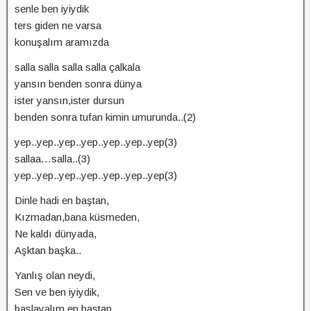
senle ben iyiydik
ters giden ne varsa
konuşalım aramızda
salla salla salla salla çalkala
yansın benden sonra dünya
ister yansın,ister dursun
benden sonra tufan kimin umurunda..(2)
yep..yep..yep..yep..yep..yep..yep(3)
sallaa…salla..(3)
yep..yep..yep..yep..yep..yep..yep(3)
Dinle hadi en baştan,
Kızmadan,bana küsmeden,
Ne kaldı dünyada,
Aşktan başka..
Yanlış olan neydi,
Sen ve ben iyiydik,
başlayalım en baştan,