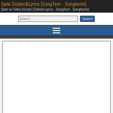
Şarkı Sözleri&Lyrics [SongText - Songtexte]
Şarkı ve Türkü Sözleri (Turkish Lyrics - SongText - Songtexte)