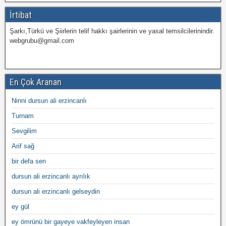
İrtibat
Şarkı,Türkü ve Şiirlerin telif hakkı şairlerinin ve yasal temsilcilerinindir.
webgrubu@gmail.com
En Çok Aranan
Ninni dursun ali erzincanlı
Turnam
Sevgilim
Arif sağ
bir defa sen
dursun ali erzincanlı ayrılık
dursun ali erzincanlı gelseydin
ey gül
ey ömrünü bir gayeye vakfeyleyen insan