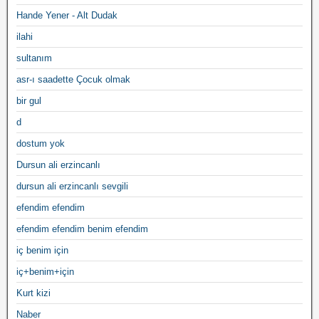
Hande Yener - Alt Dudak
ilahi
sultanım
asr-ı saadette Çocuk olmak
bir gul
d
dostum yok
Dursun ali erzincanlı
dursun ali erzincanlı sevgili
efendim efendim
efendim efendim benim efendim
iç benim için
iç+benim+için
Kurt kizi
Naber